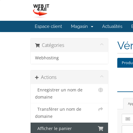
Espace client
Magasin
Actualités
Vé
Catégories
Webhosting
Produ
Actions
Enregistrer un nom de
domaine
App
Transférer un nom de
domaine
Afficher le panier