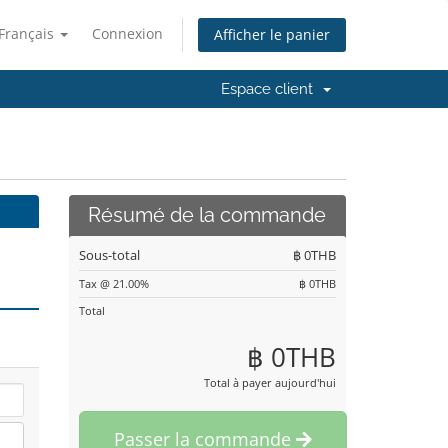
Français
Connexion
Afficher le panier
Espace client
Résumé de la commande
Sous-total
฿ 0THB
Tax @ 21.00%
฿ 0THB
Total
฿ 0THB
Total à payer aujourd'hui
Passer la commande