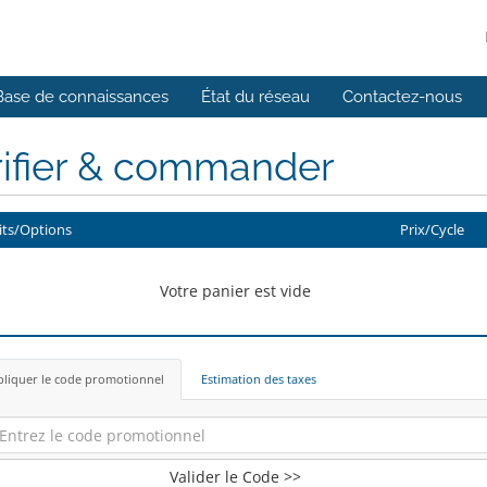
Base de connaissances
État du réseau
Contactez-nous
rifier & commander
its/Options
Prix/Cycle
Votre panier est vide
liquer le code promotionnel
Estimation des taxes
Valider le Code >>