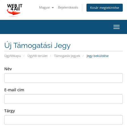
Magyar
Bejelentkezés
Kosár megtekintése
Váltá
a
navig
Új Támogatási Jegy
Ügyfélkapu
Ügyfél terület
Támogatás jegyek
Jegy beküldése
Név
E-mail cím
Tárgy